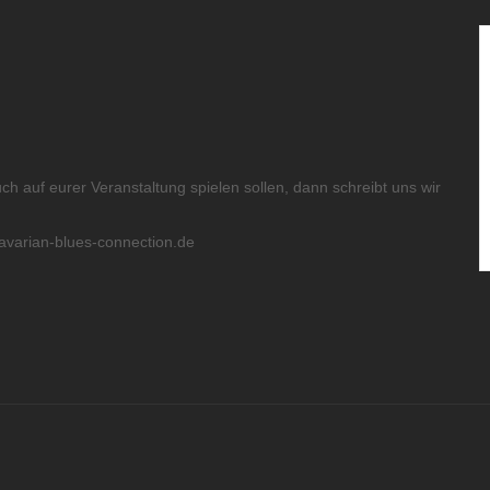
ch auf eurer Veranstaltung spielen sollen, dann schreibt uns wir
avarian-blues-connection.de