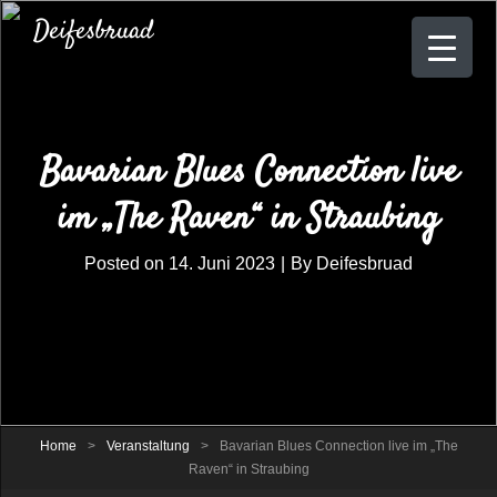
Deifesbruad
Bavarian Blues Connection live
im „The Raven“ in Straubing
Byline
Posted on
14. Juni 2023
|
By
Deifesbruad
Home
>
Veranstaltung
>
Bavarian Blues Connection live im „The
Raven“ in Straubing