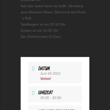
Seit also dabei wenn es heißt: Straubing
goes Bavarian Blues, Bluesrock and Rock
´n´Roll.
Spielbeginn ist um 20.30 Uhr
Einlass ist um 19.30 Uhr
Der Eintritt kostet 10 Euro
DATUM
Juni 24 2022
Vorbei!
UHRZEIT
20:30 - 20:00