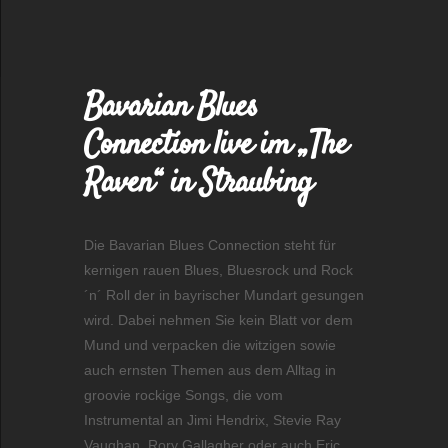
Bavarian Blues
Connection live im „The
Raven“ in Straubing
Die Bavarian Blues Connection steht für
kernigen rauen Blues, Bluesrock und Rock
´n´ Roll der in bayrischer Mundart gesungen
wird. Dabei nehmen Sie kein Blatt vor dem
Mund und verpacken die witzigen sowie
auch ernsten Themen aus dem Alltag in
groovie rockige Songs, die vom
Instrumental an Jimi Hendrix, Stevie Ray
Vaughan, Rory Gallagher oder auch Eric